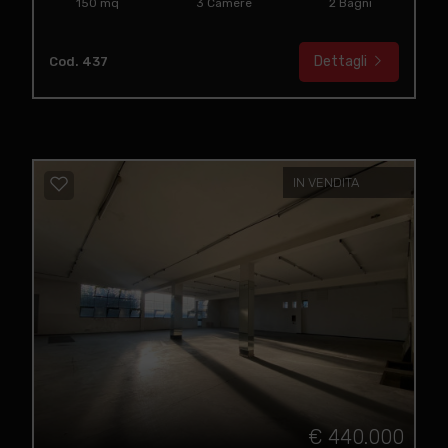
150 mq
3 Camere
2 Bagni
Dettagli
Cod. 437
IN VENDITA
€ 440.000