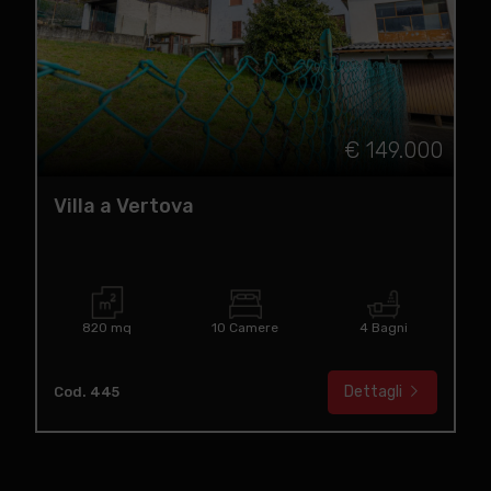
€ 149.000
Villa a Vertova
820 mq
10 Camere
4 Bagni
Dettagli
Cod. 445