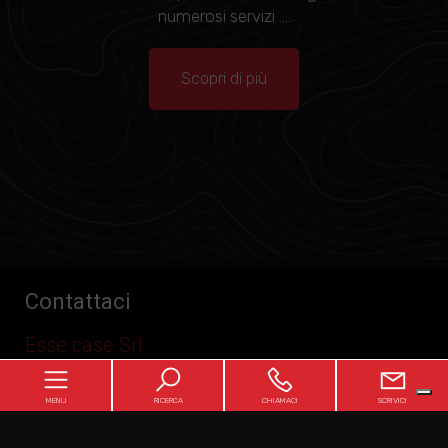
numerosi servizi ....
Scopri di più
Contattaci
Esse case Srl
MENU
RICERCA
CHIAMACI
SCRIVICI
Via degli Alpini n° 19/21 - Bergamo (BG)